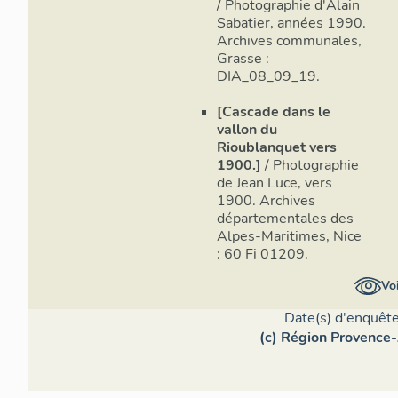
/ Photographie d'Alain
Régime vis-à
Sabatier, années 1990.
l’implicatio
Archives communales,
de moulins. 
Grasse :
Image n
observation
DIA_08_09_19.
consulta
fondation de
municipalité
[Cascade dans le
vallon du
sont désenga
Rioublanquet vers
à des partic
1900.]
/ Photographie
de Jean Luce, vers
Cette mise e
1900. Archives
d’intérêt pa
départementales des
défavorable 
Alpes-Maritimes, Nice
propriétair
: 60 Fi 01209.
nombre cons
gestion de l
Voi
économiques
Date(s) d'enquête
De plus, la 
(c) Région Provence-
à probableme
seigneurs la
derniers ont