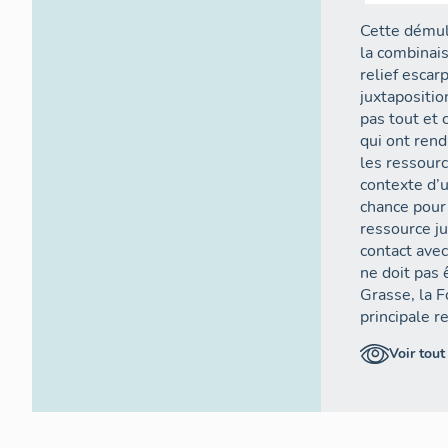
Cette démult
la combinai
relief escar
juxtapositio
pas tout et 
qui ont rend
les ressourc
contexte d’
chance pour 
ressource j
contact avec
ne doit pas 
Grasse, la F
principale r
moyen de 60 
Voir tout
d’eau dispon
localités in
abondantes. 
facteurs qui