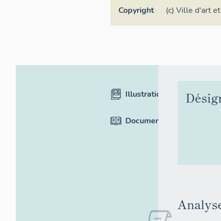
Copyright
(c) Ville d'art e
Illustrations
Désig
Documentation
Analyse