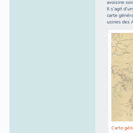
avoisine so
Il s’agit d’
carte généra
usines des 
Carte géné