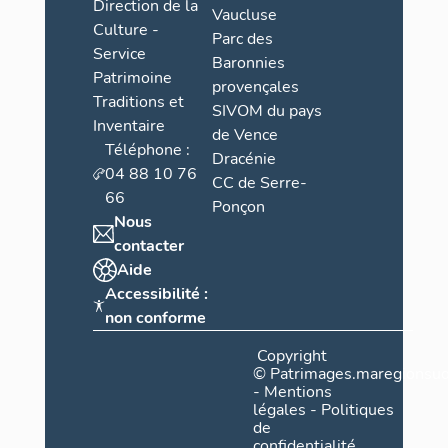
Direction de la
Vaucluse
seigneur de
Culture -
Parc des
Grasse.
Service
Baronnies
Patrimoine
Les Officier
provençales
procureur du
Traditions et
SIVOM du pays
Lemore, avoc
Inventaire
de Vence
Mouton, gref
Téléphone :
Dracénie
Mougins, avo
04 88 10 76
CC de Serre-
Hugues, vigu
66
Ponçon
Maure ; Hono
Nous
au siège) ; 
contacter
Mantégues
Aide
Les religieu
Accessibilité :
dominicains 
non conforme
d’Andon, prê
Copyright
cathédrale 
©
Patrimages.maregionsud
Honorat ; le
-
Mentions
légales
-
Politiques
L'organisa
de
confidentialité