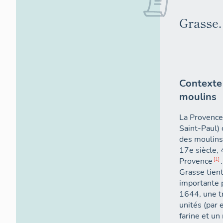
Grasse.
Contexte
moulins
La Provence 
Saint-Paul)
des moulins 
17e siècle,
Provence
1
Grasse tient
importante p
1644, une tr
unités (par 
farine et un