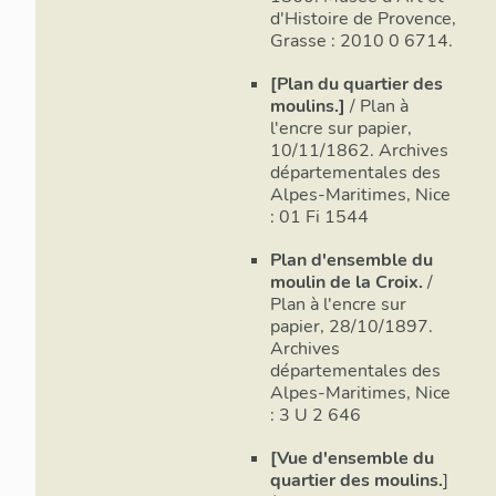
d'Histoire de Provence,
Cette auton
Grasse : 2010 0 6714.
attestée de 
de moulins d
[Plan du quartier des
d’autres loc
moulins.]
/ Plan à
l'encre sur papier,
volonté sei
10/11/1862. Archives
mouture des 
départementales des
freiner l’in
Alpes-Maritimes, Nice
moulins. San
: 01 Fi 1544
la dominatio
à la constru
Plan d'ensemble du
l’absence d’
moulin de la Croix.
/
matière de 
Plan à l'encre sur
probablement
papier, 28/10/1897.
Archives
En revanche,
départementales des
Image non
concerne le
Alpes-Maritimes, Nice
consultable
: 3 U 2 646
ce type n’a 
partir du 1
[Vue d'ensemble du
prégnante po
quartier des moulins.
]
signes révé