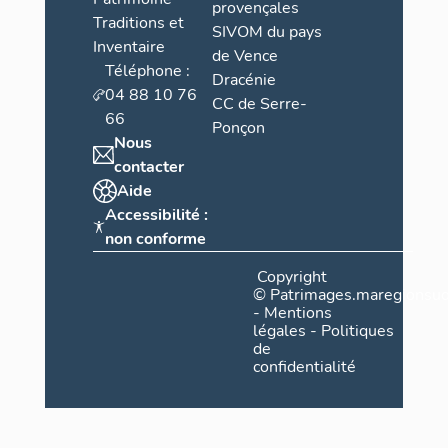
provençales
Traditions et
SIVOM du pays
Inventaire
de Vence
Téléphone :
Dracénie
04 88 10 76
CC de Serre-
66
Ponçon
Nous
contacter
Aide
Accessibilité :
non conforme
Copyright
©
Patrimages.maregionsud
-
Mentions
légales
-
Politiques
de
confidentialité