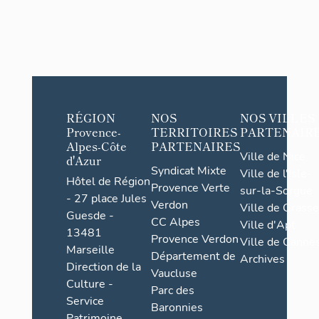
RÉGION
NOS
NOS VILLES
Provence-
TERRITOIRES
PARTENAIR
Alpes-Côte
PARTENAIRES
Ville de Nice
d'Azur
Syndicat Mixte
Ville de l'Isle-
Hôtel de Région
Provence Verte
sur-la-Sorgue
- 27 place Jules
Verdon
Ville de Grasse
Guesde -
CC Alpes
Ville d'Apt
13481
Provence Verdon
Ville de Cannes
Marseille
Département de
Archives
Direction de la
Vaucluse
Culture -
Parc des
Service
Baronnies
Patrimoine