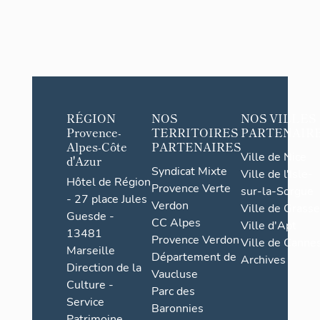
RÉGION
NOS
NOS VILLES
Provence-
TERRITOIRES
PARTENAIR
Alpes-Côte
PARTENAIRES
Ville de Nice
d'Azur
Syndicat Mixte
Ville de l'Isle-
Hôtel de Région
Provence Verte
sur-la-Sorgue
- 27 place Jules
Verdon
Ville de Grasse
Guesde -
CC Alpes
Ville d'Apt
13481
Provence Verdon
Ville de Cannes
Marseille
Département de
Archives
Direction de la
Vaucluse
Culture -
Parc des
Service
Baronnies
Patrimoine