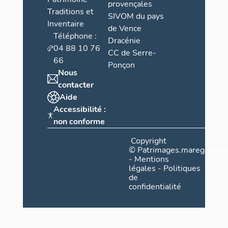
provençales
Traditions et
SIVOM du pays
Inventaire
de Vence
Téléphone :
Dracénie
04 88 10 76
CC de Serre-
66
Ponçon
Nous
contacter
Aide
Accessibilité :
non conforme
Copyright
©
Patrimages.maregionsud
-
Mentions
légales
-
Politiques
de
confidentialité