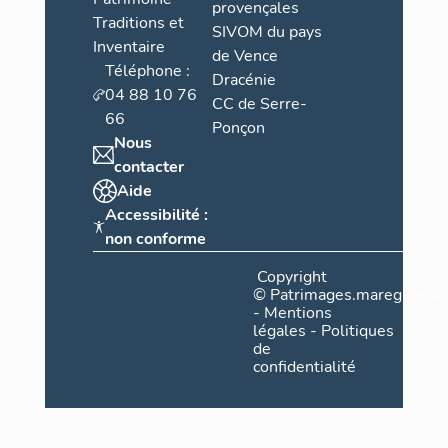
provençales
Traditions et
SIVOM du pays
Inventaire
de Vence
Téléphone :
Dracénie
04 88 10 76
CC de Serre-
66
Ponçon
Nous
contacter
Aide
Accessibilité :
non conforme
Copyright
©
Patrimages.maregionsud
-
Mentions
légales
-
Politiques
de
confidentialité