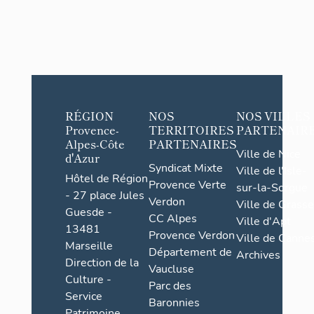
RÉGION
NOS
NOS VILLES
Provence-
TERRITOIRES
PARTENAIR
Alpes-Côte
PARTENAIRES
Ville de Nice
d'Azur
Syndicat Mixte
Ville de l'Isle-
Hôtel de Région
Provence Verte
sur-la-Sorgue
- 27 place Jules
Verdon
Ville de Grasse
Guesde -
CC Alpes
Ville d'Apt
13481
Provence Verdon
Ville de Cannes
Marseille
Département de
Archives
Direction de la
Vaucluse
Culture -
Parc des
Service
Baronnies
Patrimoine