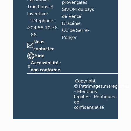
provençales
Traditions et
SIVOM du pays
Inventaire
de Vence
Téléphone :
Dracénie
04 88 10 76
CC de Serre-
66
Ponçon
Nous
contacter
Aide
Accessibilité :
non conforme
Copyright
©
Patrimages.maregionsud
-
Mentions
légales
-
Politiques
de
confidentialité