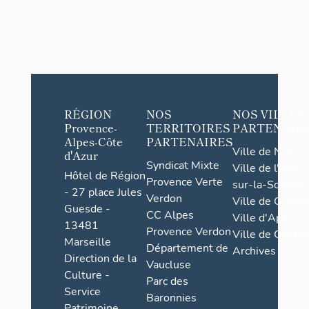
RÉGION
NOS
NOS VILLES
Provence-
TERRITOIRES
PARTENAIR
Alpes-Côte
PARTENAIRES
Ville de Nice
d'Azur
Syndicat Mixte
Ville de l'Isle-
Hôtel de Région
Provence Verte
sur-la-Sorgue
- 27 place Jules
Verdon
Ville de Grasse
Guesde -
CC Alpes
Ville d'Apt
13481
Provence Verdon
Ville de Cannes
Marseille
Département de
Archives
Direction de la
Vaucluse
Culture -
Parc des
Service
Baronnies
Patrimoine