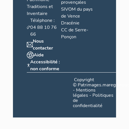
provençales
Traditions et
SIVOM du pays
Inventaire
de Vence
Téléphone :
Dracénie
04 88 10 76
CC de Serre-
66
Ponçon
Nous
contacter
Aide
Accessibilité :
non conforme
Copyright
©
Patrimages.maregionsud
-
Mentions
légales
-
Politiques
de
confidentialité