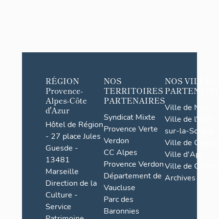
RÉGION
NOS
NOS VILLES
Provence-
TERRITOIRES
PARTENAIR
Alpes-Côte
PARTENAIRES
Ville de Nice
d'Azur
Syndicat Mixte
Ville de l'Isle-
Hôtel de Région
Provence Verte
sur-la-Sorgue
- 27 place Jules
Verdon
Ville de Grasse
Guesde -
CC Alpes
Ville d'Apt
13481
Provence Verdon
Ville de Cannes
Marseille
Département de
Archives
Direction de la
Vaucluse
Culture -
Parc des
Service
Baronnies
Patrimoine