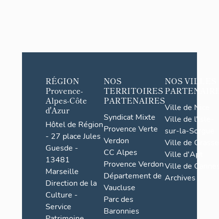
RÉGION
NOS
NOS VILLES
Provence-
TERRITOIRES
PARTENAIR
Alpes-Côte
PARTENAIRES
Ville de Nice
d'Azur
Syndicat Mixte
Ville de l'Isle-
Hôtel de Région
Provence Verte
sur-la-Sorgue
- 27 place Jules
Verdon
Ville de Grasse
Guesde -
CC Alpes
Ville d'Apt
13481
Provence Verdon
Ville de Cannes
Marseille
Département de
Archives
Direction de la
Vaucluse
Culture -
Parc des
Service
Baronnies
Patrimoine