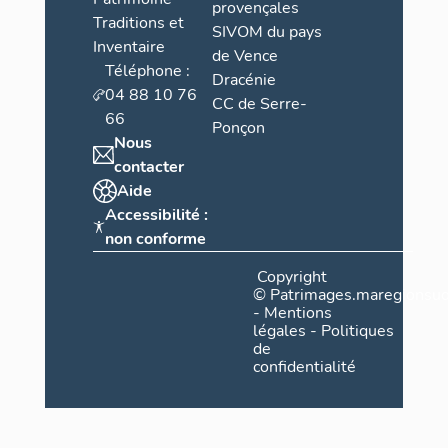
provençales
Traditions et
SIVOM du pays
Inventaire
de Vence
Téléphone :
Dracénie
04 88 10 76
CC de Serre-
66
Ponçon
Nous
contacter
Aide
Accessibilité :
non conforme
Copyright
©
Patrimages.maregionsud
-
Mentions
légales
-
Politiques
de
confidentialité