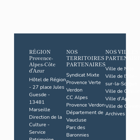
RÉGION
NOS
NOS VILLES
Provence-
TERRITOIRES
PARTENAIR
Alpes-Côte
PARTENAIRES
Ville de Nice
d'Azur
Syndicat Mixte
Ville de l'Isle-
Hôtel de Région
Provence Verte
sur-la-Sorgue
- 27 place Jules
Verdon
Ville de Grasse
Guesde -
CC Alpes
Ville d'Apt
13481
Provence Verdon
Ville de Cannes
Marseille
Département de
Archives
Direction de la
Vaucluse
Culture -
Parc des
Service
Baronnies
Patrimoine