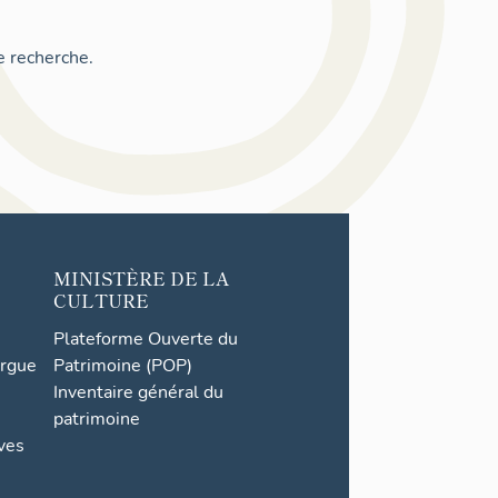
e recherche.
MINISTÈRE DE LA
CULTURE
Plateforme Ouverte du
orgue
Patrimoine (POP)
Inventaire général du
patrimoine
ives