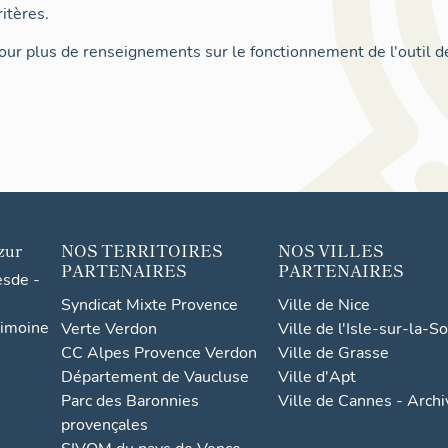
itères.
ur plus de renseignements sur le fonctionnement de l'outil d
zur
NOS TERRITOIRES
NOS VILLES
PARTENAIRES
PARTENAIRES
esde -
Syndicat Mixte Provence
Ville de Nice
rimoine
Verte Verdon
Ville de l'Isle-sur-la-S
CC Alpes Provence Verdon
Ville de Grasse
Département de Vaucluse
Ville d'Apt
Parc des Baronnies
Ville de Cannes - Arch
provençales