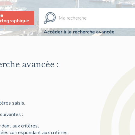
ue
rtographique
Accéder à la recherche avancée
erche avancée :
ères saisis.
suivantes :
dant aux critères,
nées correspondant aux critères,