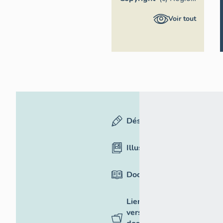
Provence-
Voir tout
Alpes-
Côte
d'Azur -
Inventaire
général
Désignation
Illustrations
Documentation
Liens
vers des