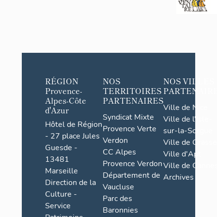
RÉGION
NOS
NOS VILLES
Provence-
TERRITOIRES
PARTENAIR
Alpes-Côte
PARTENAIRES
Ville de Nice
d'Azur
Syndicat Mixte
Ville de l'Isle-
Hôtel de Région
Provence Verte
sur-la-Sorgue
- 27 place Jules
Verdon
Ville de Grasse
Guesde -
CC Alpes
Ville d'Apt
13481
Provence Verdon
Ville de Cannes
Marseille
Département de
Archives
Direction de la
Vaucluse
Culture -
Parc des
Service
Baronnies