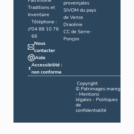
Patrimoine
provençales
Traditions et
SIVOM du pays
Inventaire
de Vence
Téléphone :
Dracénie
04 88 10 76
CC de Serre-
66
Ponçon
Nous
contacter
Aide
Accessibilité :
non conforme
Copyright
©
Patrimages.maregionsud
-
Mentions
légales
-
Politiques
de
confidentialité