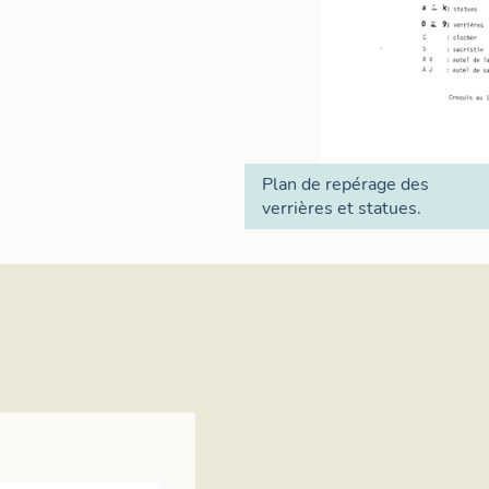
Plan de repérage des
verrières et statues.