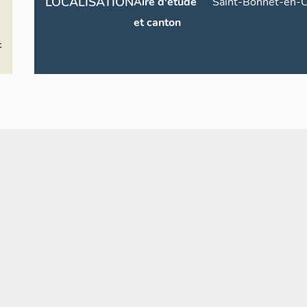
LOCALISATION
Aire d'étude
Saint-Bonnet-en-
et canton
t