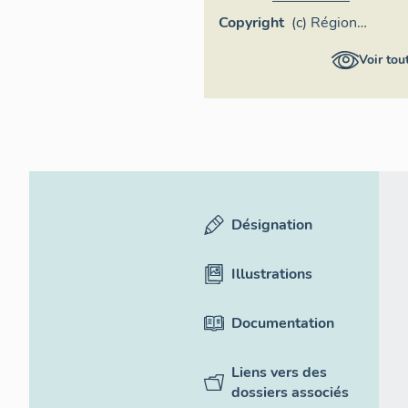
Copyright
(c) Région
Provence-Alpes-
Voir tou
Côte d'Azur -
Inventaire
général
Désignation
Illustrations
Documentation
Liens vers des
dossiers associés