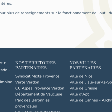
itères.
ur plus de renseignements sur le fonctionnement de l'outil d
zur
NOS TERRITOIRES
NOS VILLES
PARTENAIRES
PARTENAIRES
esde -
Syndicat Mixte Provence
Ville de Nice
rimoine
Verte Verdon
Ville de l'Isle-sur-la-S
CC Alpes Provence Verdon
Ville de Grasse
Département de Vaucluse
Ville d'Apt
Parc des Baronnies
Ville de Cannes - Arch
provençales