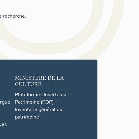
e recherche.
MINISTÈRE DE LA
CULTURE
Plateforme Ouverte du
orgue
Patrimoine (POP)
Inventaire général du
patrimoine
ives