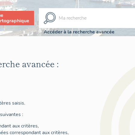
ue
rtographique
Accéder à la recherche avancée
erche avancée :
ères saisis.
suivantes :
dant aux critères,
nées correspondant aux critères,