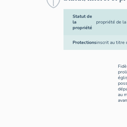
Statut de
la
propriété de 
propriété
Protections
inscrit au titre
Fidè
prol
égli
poss
dépa
au m
avan