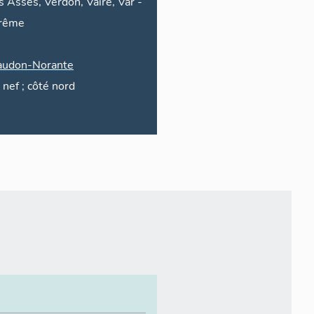
s Asses, Verdon, Vaïre, Var
-
rême
audon-Norante
nef ; côté nord