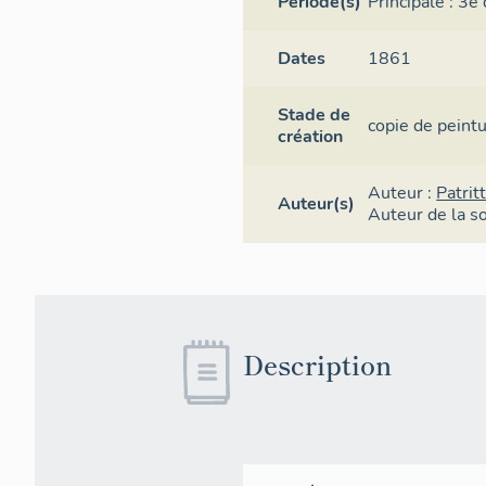
Période(s)
Principale :
3e 
Dates
1861
Stade de
copie
de peint
création
Auteur :
Patrit
Auteur(s)
Auteur de la so
Description