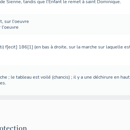
de Sienne, tandis que l'Enfant le remet à saint Dominique.
t
,
sur l'oeuvre
r l'oeuvre
tti) f[ecit] 186[1] (en bas à droite, sur la marche sur laquelle e
âche ; le tableau est voilé (chancis) ; il y a une déchirure en hau
es.
rotection