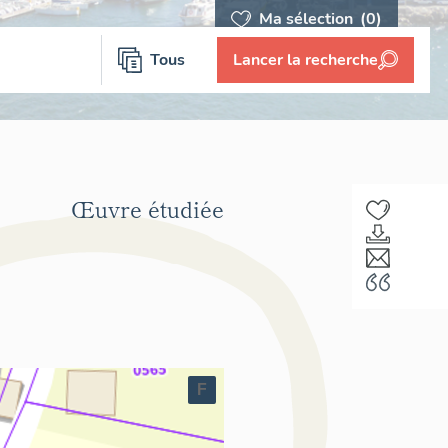
Ma sélection
(0)
Tous
Lancer la recherche
Œuvre étudiée
F