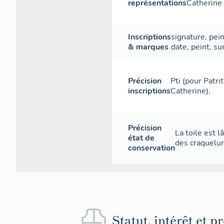
représentations
Catherine 
Inscriptions
signature
,
pein
& marques
date
,
peint
,
su
Précision
Pti (pour Patri
inscriptions
Catherine).
Précision
La toile est l
état de
des craquelur
conservation
Statut, intérêt et p