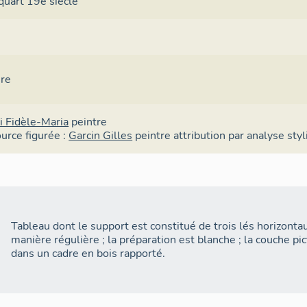
quart 19e siècle
ure
ti Fidèle-Maria
peintre
urce figurée :
Garcin Gilles
peintre
attribution par analyse styl
Tableau dont le support est constitué de trois lés horizontaux
manière régulière ; la préparation est blanche ; la couche pict
dans un cadre en bois rapporté.