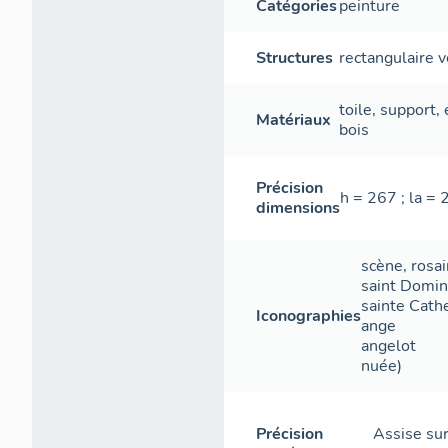
Catégories
peinture
Structures
rectangulaire v
toile
,
support
,
Matériaux
bois
Précision
h = 267 ; la = 
dimensions
scène
,
rosai
saint Domin
sainte Cathe
Iconographies
ange
angelot
nuée)
Précision
Assise sur