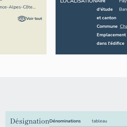
LOCALISATION
Aire
Pay
ence-Alpes-Côte
d'étude
Bar
ire général
et canton
Voir tout
Commune
Ch
Emplacement
dans l'édifice
Désignation
Dénominations
tableau