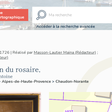
ue
rtographique
Accéder à la recherche avancée
1726 | Réalisé par
Masson-Lautier Maïna (Rédacteur)
;
teur)
n du rosaire,
ntoine
>
Alpes-de-Haute-Provence
>
Chaudon-Norante