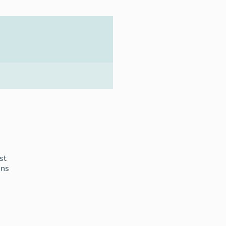
st
ins