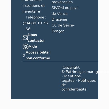
provençales
Traditions et
SIVOM du pays
Inventaire
de Vence
Téléphone :
Dracénie
04 88 10 76
CC de Serre-
66
Ponçon
Nous
contacter
Aide
Accessibilité :
non conforme
Copyright
©
Patrimages.maregionsud
-
Mentions
légales
-
Politiques
de
confidentialité