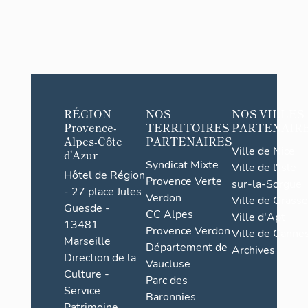
RÉGION
NOS
NOS VILLES
Provence-
TERRITOIRES
PARTENAIR
Alpes-Côte
PARTENAIRES
Ville de Nice
d'Azur
Syndicat Mixte
Ville de l'Isle-
Hôtel de Région
Provence Verte
sur-la-Sorgue
- 27 place Jules
Verdon
Ville de Grasse
Guesde -
CC Alpes
Ville d'Apt
13481
Provence Verdon
Ville de Cannes
Marseille
Département de
Archives
Direction de la
Vaucluse
Culture -
Parc des
Service
Baronnies
Patrimoine