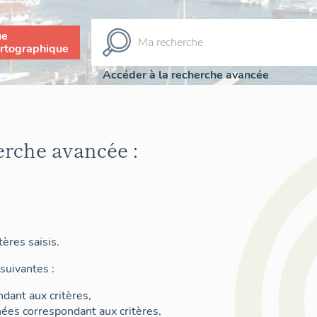
ue
rtographique
Accéder à la recherche avancée
erche avancée :
ères saisis.
suivantes :
dant aux critères,
nées correspondant aux critères,