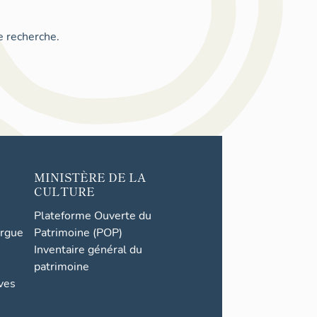
e recherche.
MINISTÈRE DE LA
CULTURE
Plateforme Ouverte du
orgue
Patrimoine (POP)
Inventaire général du
patrimoine
ives