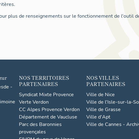
itères.
ur plus de renseignements sur le fonctionnement de l'outil d
zur
NOS TERRITOIRES
NOS VILLES
PARTENAIRES
PARTENAIRES
esde -
Syndicat Mixte Provence
Ville de Nice
rimoine
Verte Verdon
Ville de l'Isle-sur-la-S
CC Alpes Provence Verdon
Ville de Grasse
Département de Vaucluse
Ville d'Apt
Parc des Baronnies
Ville de Cannes - Arch
provençales