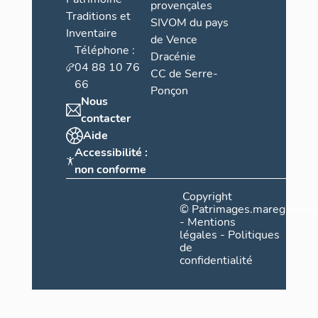
provençales
Traditions et
SIVOM du pays
Inventaire
de Vence
Téléphone :
Dracénie
04 88 10 76
CC de Serre-
66
Ponçon
Nous
contacter
Aide
Accessibilité :
non conforme
Copyright
©
Patrimages.maregionsud
-
Mentions
légales
-
Politiques
de
confidentialité