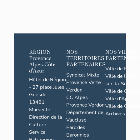
RÉGION
NOS
NOS VILLES
Provence-
TERRITOIRES
PARTENAIR
Alpes-Côte
PARTENAIRES
Ville de Nice
d'Azur
Syndicat Mixte
Ville de l'Isle-
Hôtel de Région
Provence Verte
sur-la-Sorgue
- 27 place Jules
Verdon
Ville de Grasse
Guesde -
CC Alpes
Ville d'Apt
13481
Provence Verdon
Ville de Cannes
Marseille
Département de
Archives
Direction de la
Vaucluse
Culture -
Parc des
Service
Baronnies
Patrimoine