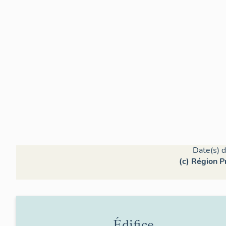
Date(s) d
(c) Région P
Édifice