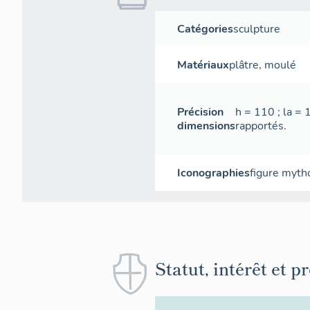
Catégories
sculpture
Matériaux
plâtre
,
moulé
Précision
h = 110 ; la =
dimensions
rapportés.
Iconographies
figure myth
Statut, intérêt et p