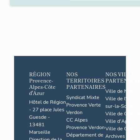
RÉGION
NOS
NOS VILLES
Provence-
TERRITOIRES
PARTENAIR
Alpes-Côte
PARTENAIRES
Ville de Nice
d'Azur
Syndicat Mixte
Ville de l'Isle-
Hôtel de Région
Provence Verte
sur-la-Sorgue
- 27 place Jules
Verdon
Ville de Grasse
Guesde -
CC Alpes
Ville d'Apt
13481
Provence Verdon
Ville de Cannes
Marseille
Département de
Archives
Direction de la