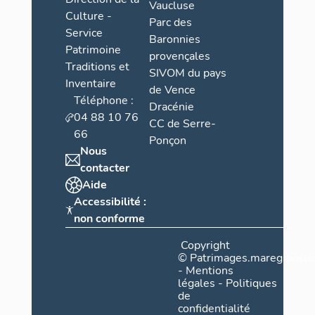
Vaucluse
Culture -
Parc des
Service
Baronnies
Patrimoine
provençales
Traditions et
SIVOM du pays
Inventaire
de Vence
Téléphone :
Dracénie
04 88 10 76
CC de Serre-
66
Ponçon
Nous
contacter
Aide
Accessibilité :
non conforme
Copyright
©
Patrimages.maregionsud
-
Mentions
légales
-
Politiques
de
confidentialité