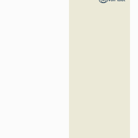
Alpes-Côte
d'Azur -
Inventaire
général