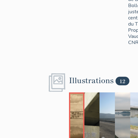
Boll
just
cent
du T
Prop
Vauc
CNR
Illustrations
12