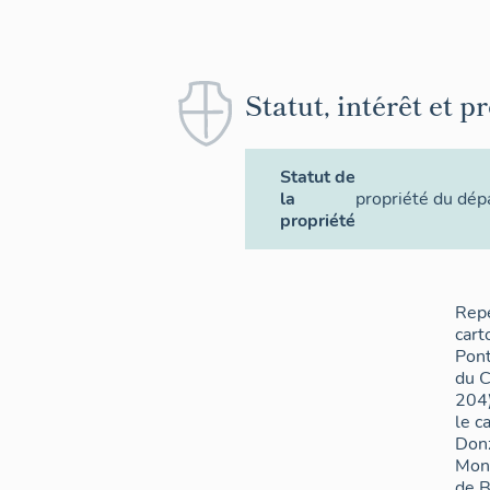
Statut, intérêt et p
Statut de
la
propriété du dé
propriété
Rep
cart
Pont
du C
204)
le c
Don
Mon
de B