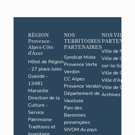
RÉGION
NOS
NOS VILLES
Provence-
TERRITOIRES
PARTENAIR
Alpes-Côte
PARTENAIRES
Ville de Nice
d'Azur
Syndicat Mixte
Ville de l'Isle-
Hôtel de Région
Provence Verte
sur-la-Sorgue
- 27 place Jules
Verdon
Ville de Grasse
Guesde -
CC Alpes
Ville d'Apt
13481
Provence Verdon
Ville de Cannes
Marseille
Département de
Archives
Direction de la
Vaucluse
Culture -
Parc des
Service
Baronnies
Patrimoine
provençales
Traditions et
SIVOM du pays
Inventaire