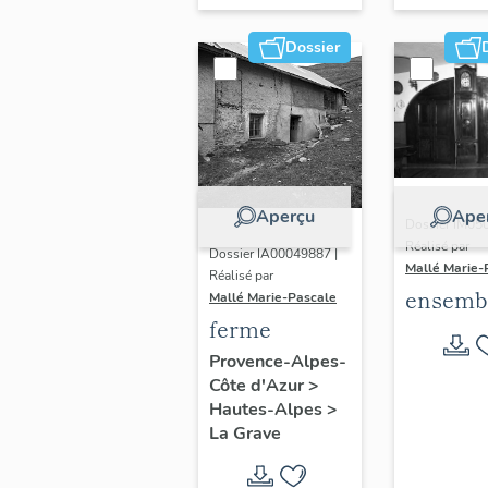
Dossier
Aperçu
Ape
Dossier IM05
Réalisé par
Dossier IA00049887 |
Mallé Marie-
Réalisé par
ensemb
Mallé Marie-Pascale
ferme
mobilie
mural (
Provence-Alpes-
Côte d'Azur
>
placard
Hautes-Alpes
>
horloge
La Grave