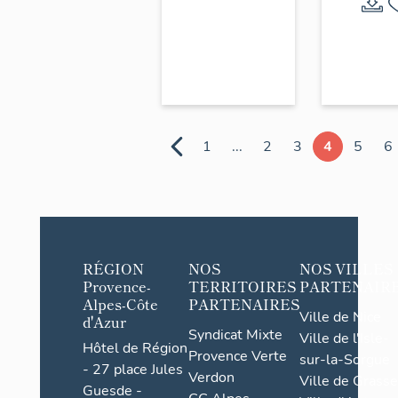
1
...
2
3
4
5
6
RÉGION
NOS
NOS VILLES
Provence-
TERRITOIRES
PARTENAIR
Alpes-Côte
PARTENAIRES
Ville de Nice
d'Azur
Syndicat Mixte
Ville de l'Isle-
Hôtel de Région
Provence Verte
sur-la-Sorgue
- 27 place Jules
Verdon
Ville de Grasse
Guesde -