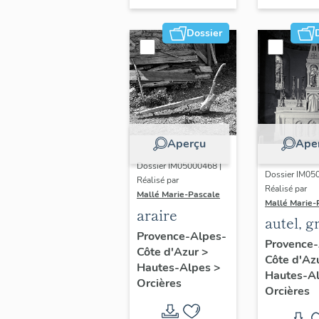
Dossier
Aperçu
Ape
Dossier IM05000468 |
Dossier IM05
Réalisé par
Réalisé par
Mallé Marie-Pascale
Mallé Marie-
araire
autel, g
Provence-Alpes-
d'autel (
Provence-
Côte d'Azur
>
Côte d'Az
taberna
Hautes-Alpes
>
Hautes-A
exposit
Orcières
Orcières
(maître-