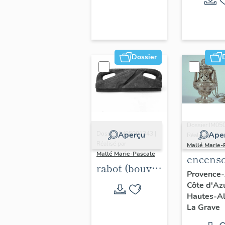
autel
tombea
Dossier
Dossier IM05
Aperçu
Ape
Dossier IM05001343 |
Réalisé par
Réalisé par
Mallé Marie-
Mallé Marie-Pascale
encenso
rabot (bouvet
Provence-
d'assemblement)
Côte d'Az
Hautes-A
La Grave