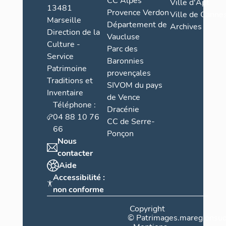
CC Alpes
Ville d'Apt
13481
Provence Verdon
Ville de Cannes
Marseille
Département de
Archives
Direction de la
Vaucluse
Culture -
Parc des
Service
Baronnies
Patrimoine
provençales
Traditions et
SIVOM du pays
Inventaire
de Vence
Téléphone :
Dracénie
04 88 10 76
CC de Serre-
66
Ponçon
Nous
contacter
Aide
Accessibilité :
non conforme
Copyright
©
Patrimages.maregionsud