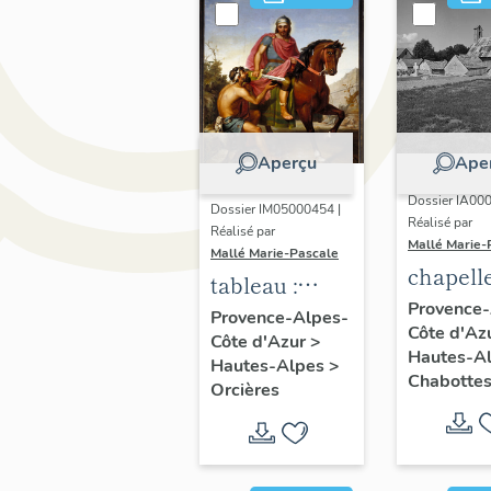
Aperçu
Ape
Dossier IA00
Dossier IM05000454 |
Réalisé par
Réalisé par
Mallé Marie-
Mallé Marie-Pascale
chapell
tableau :
Notre-
Provence-
Charité de
Provence-Alpes-
Côte d'Az
de la
Côte d'Azur
>
saint Martin
Hautes-A
Nativité
Hautes-Alpes
>
Chabotte
Orcières
Notre-