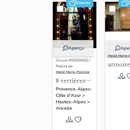
Dossier
Dossier IM05
Aperçu
Ape
Réalisé par
Mallé Marie-
Dossier IM05000502 |
armoire
Réalisé par
Mallé Marie-Pascale
8 verrières
(verrière
Provence-Alpes-
Côte d'Azur
>
géométrique,
Hautes-Alpes
>
verrière à
Ancelle
personnages,
verrière
légendaire)