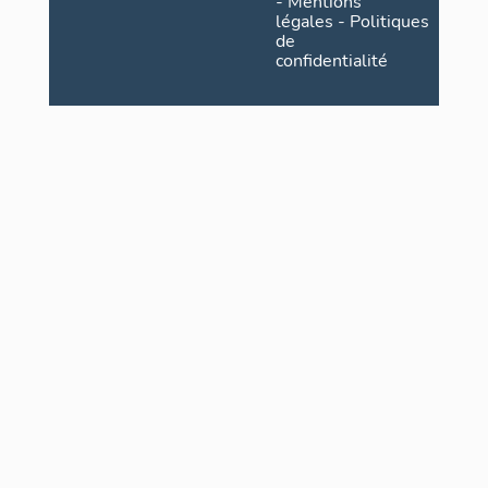
-
Mentions
légales
-
Politiques
de
confidentialité