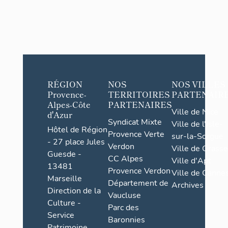
RÉGION
NOS
NOS VILLES
Provence-
TERRITOIRES
PARTENAIR
Alpes-Côte
PARTENAIRES
Ville de Nice
d'Azur
Syndicat Mixte
Ville de l'Isle-
Hôtel de Région
Provence Verte
sur-la-Sorgue
- 27 place Jules
Verdon
Ville de Grasse
Guesde -
CC Alpes
Ville d'Apt
13481
Provence Verdon
Ville de Cannes
Marseille
Département de
Archives
Direction de la
Vaucluse
Culture -
Parc des
Service
Baronnies
Patrimoine