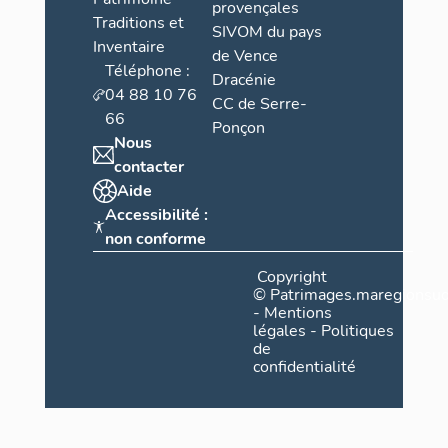
provençales
Traditions et
SIVOM du pays
Inventaire
de Vence
Téléphone :
Dracénie
04 88 10 76
CC de Serre-
66
Ponçon
Nous
contacter
Aide
Accessibilité :
non conforme
Copyright
©
Patrimages.maregionsud
-
Mentions
légales
-
Politiques
de
confidentialité