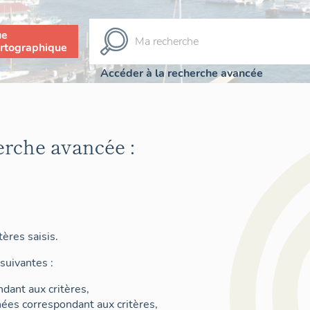
ue
rtographique
Accéder à la recherche avancée
erche avancée :
ères saisis.
suivantes :
dant aux critères,
nées correspondant aux critères,