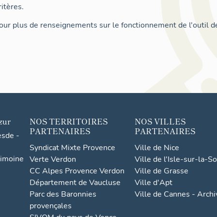
itères.
ur plus de renseignements sur le fonctionnement de l'outil d
zur
NOS TERRITOIRES
NOS VILLES
PARTENAIRES
PARTENAIRES
esde -
Syndicat Mixte Provence
Ville de Nice
rimoine
Verte Verdon
Ville de l'Isle-sur-la-S
CC Alpes Provence Verdon
Ville de Grasse
Département de Vaucluse
Ville d'Apt
Parc des Baronnies
Ville de Cannes - Arch
provençales