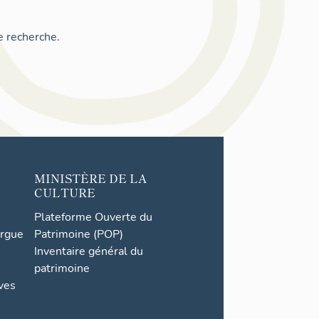
e recherche.
MINISTÈRE DE LA
CULTURE
Plateforme Ouverte du
orgue
Patrimoine (POP)
Inventaire général du
patrimoine
ives