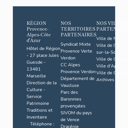
RÉGION
NOS
NOS VILLES
Provence-
TERRITOIRES
PARTENAIR
Alpes-Côte
PARTENAIRES
Ville de Nice
d'Azur
Syndicat Mixte
Ville de l'Isle-
Hôtel de Région
Provence Verte
sur-la-Sorgue
- 27 place Jules
Verdon
Ville de Grasse
Guesde -
CC Alpes
Ville d'Apt
13481
Provence Verdon
Ville de Cannes
Marseille
Département de
Archives
Direction de la
Vaucluse
Culture -
Parc des
Service
Baronnies
Patrimoine
provençales
Traditions et
SIVOM du pays
Inventaire
de Vence
Téléphone :
Dracénie