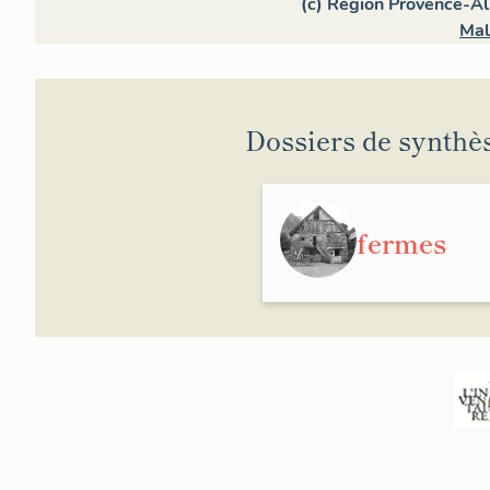
(c) Région Provence-Al
Mal
Dossiers de synthè
fermes