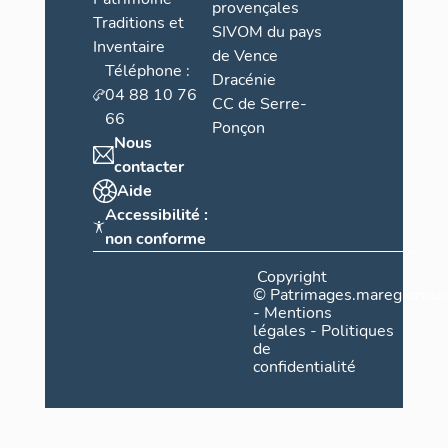
provençales
Traditions et
SIVOM du pays
Inventaire
de Vence
Téléphone :
Dracénie
04 88 10 76
CC de Serre-
66
Ponçon
Nous
contacter
Aide
Accessibilité :
non conforme
Copyright
©
Patrimages.maregionsud
-
Mentions
légales
-
Politiques
de
confidentialité