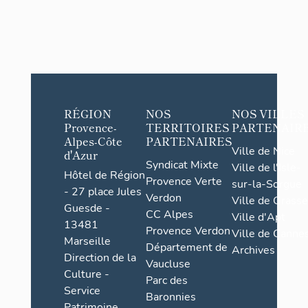
RÉGION
NOS
NOS VILLES
Provence-
TERRITOIRES
PARTENAIR
Alpes-Côte
PARTENAIRES
Ville de Nice
d'Azur
Syndicat Mixte
Ville de l'Isle-
Hôtel de Région
Provence Verte
sur-la-Sorgue
- 27 place Jules
Verdon
Ville de Grasse
Guesde -
CC Alpes
Ville d'Apt
13481
Provence Verdon
Ville de Cannes
Marseille
Département de
Archives
Direction de la
Vaucluse
Culture -
Parc des
Service
Baronnies
Patrimoine