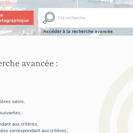
ue
rtographique
Accéder à la recherche avancée
erche avancée :
ères saisis.
suivantes :
dant aux critères,
nées correspondant aux critères,