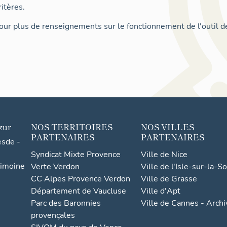
itères.
ur plus de renseignements sur le fonctionnement de l'outil d
zur
NOS TERRITOIRES
NOS VILLES
PARTENAIRES
PARTENAIRES
esde -
Syndicat Mixte Provence
Ville de Nice
rimoine
Verte Verdon
Ville de l'Isle-sur-la-S
CC Alpes Provence Verdon
Ville de Grasse
Département de Vaucluse
Ville d'Apt
Parc des Baronnies
Ville de Cannes - Arch
provençales