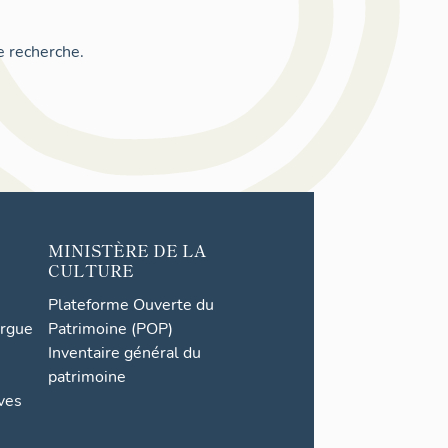
e recherche.
MINISTÈRE DE LA
CULTURE
Plateforme Ouverte du
orgue
Patrimoine (POP)
Inventaire général du
patrimoine
ives