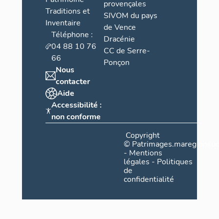
provençales
Traditions et
SIVOM du pays
Inventaire
de Vence
Téléphone :
Dracénie
04 88 10 76
CC de Serre-
66
Ponçon
Nous
contacter
Aide
Accessibilité :
non conforme
Copyright
©
Patrimages.maregionsud
-
Mentions
légales
-
Politiques
de
confidentialité