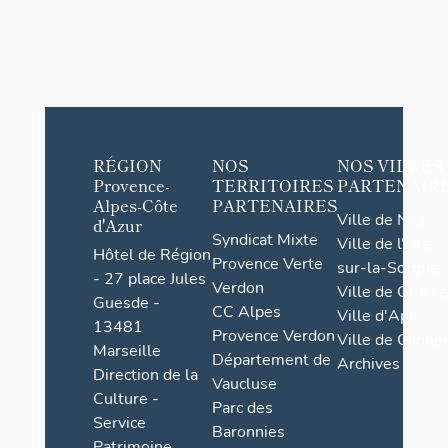
RÉGION
NOS
NOS VILLES
Provence-
TERRITOIRES
PARTENAIR
Alpes-Côte
PARTENAIRES
Ville de Nice
d'Azur
Syndicat Mixte
Ville de l'Isle-
Hôtel de Région
Provence Verte
sur-la-Sorgue
- 27 place Jules
Verdon
Ville de Grasse
Guesde -
CC Alpes
Ville d'Apt
13481
Provence Verdon
Ville de Cannes
Marseille
Département de
Archives
Direction de la
Vaucluse
Culture -
Parc des
Service
Baronnies
Patrimoine