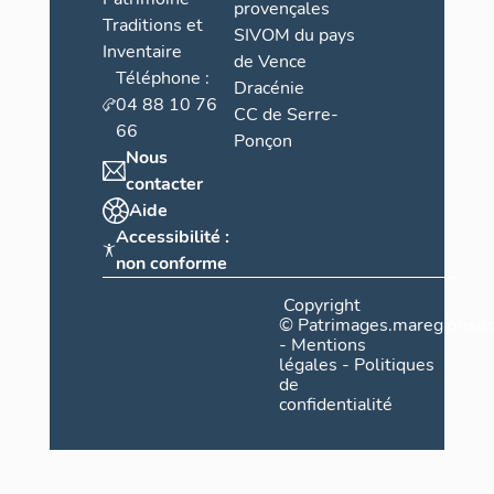
provençales
Traditions et
SIVOM du pays
Inventaire
de Vence
Téléphone :
Dracénie
04 88 10 76
CC de Serre-
66
Ponçon
Nous
contacter
Aide
Accessibilité :
non conforme
Copyright
©
Patrimages.maregionsud
-
Mentions
légales
-
Politiques
de
confidentialité