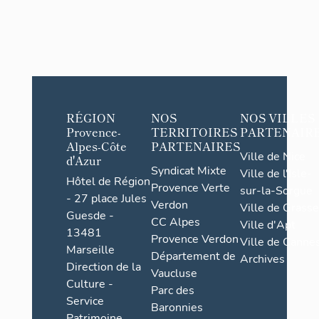
RÉGION
NOS
NOS VILLES
Provence-
TERRITOIRES
PARTENAIR
Alpes-Côte
PARTENAIRES
Ville de Nice
d'Azur
Syndicat Mixte
Ville de l'Isle-
Hôtel de Région
Provence Verte
sur-la-Sorgue
- 27 place Jules
Verdon
Ville de Grasse
Guesde -
CC Alpes
Ville d'Apt
13481
Provence Verdon
Ville de Cannes
Marseille
Département de
Archives
Direction de la
Vaucluse
Culture -
Parc des
Service
Baronnies
Patrimoine