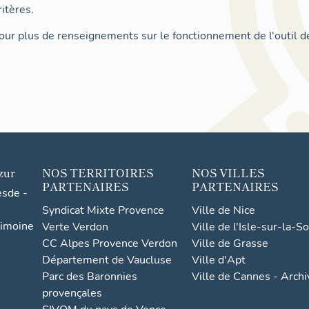
itères.
ur plus de renseignements sur le fonctionnement de l'outil d
zur
NOS TERRITOIRES
NOS VILLES
PARTENAIRES
PARTENAIRES
esde -
Syndicat Mixte Provence
Ville de Nice
rimoine
Verte Verdon
Ville de l'Isle-sur-la-S
CC Alpes Provence Verdon
Ville de Grasse
Département de Vaucluse
Ville d'Apt
Parc des Baronnies
Ville de Cannes - Arch
provençales