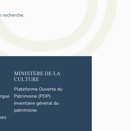
e recherche.
MINISTÈRE DE LA
CULTURE
Plateforme Ouverte du
orgue
Patrimoine (POP)
Inventaire général du
patrimoine
ives