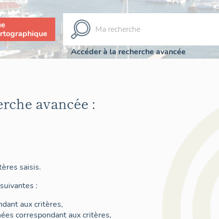
ue
rtographique
Accéder à la recherche avancée
erche avancée :
ères saisis.
suivantes :
dant aux critères,
nées correspondant aux critères,