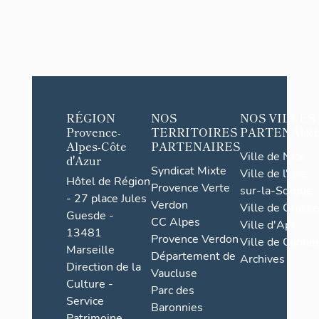
RÉGION
NOS
NOS VILLES
Provence-
TERRITOIRES
PARTENAIR
Alpes-Côte
PARTENAIRES
Ville de Nice
d'Azur
Syndicat Mixte
Ville de l'Isle-
Hôtel de Région
Provence Verte
sur-la-Sorgue
- 27 place Jules
Verdon
Ville de Grasse
Guesde -
CC Alpes
Ville d'Apt
13481
Provence Verdon
Ville de Cannes
Marseille
Département de
Archives
Direction de la
Vaucluse
Culture -
Parc des
Service
Baronnies
Patrimoine