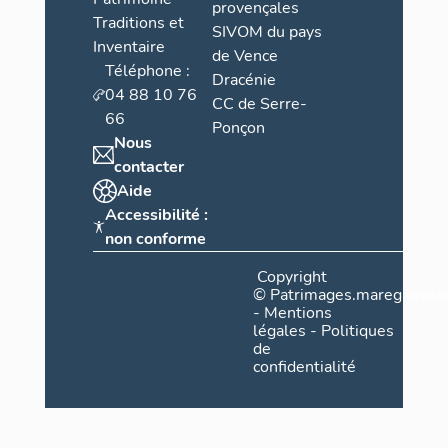
provençales
Traditions et
SIVOM du pays
Inventaire
de Vence
Téléphone :
Dracénie
04 88 10 76
CC de Serre-
66
Ponçon
Nous
contacter
Aide
Accessibilité :
non conforme
Copyright
©
Patrimages.maregionsud
-
Mentions
légales
-
Politiques
de
confidentialité