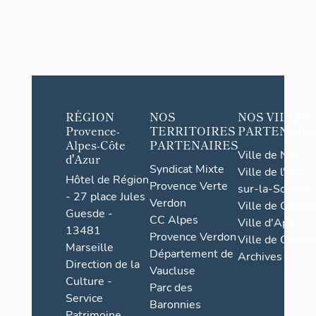
RÉGION
NOS
NOS VILLES
Provence-
TERRITOIRES
PARTENAIR
Alpes-Côte
PARTENAIRES
Ville de Nice
d'Azur
Syndicat Mixte
Ville de l'Isle-
Hôtel de Région
Provence Verte
sur-la-Sorgue
- 27 place Jules
Verdon
Ville de Grasse
Guesde -
CC Alpes
Ville d'Apt
13481
Provence Verdon
Ville de Cannes
Marseille
Département de
Archives
Direction de la
Vaucluse
Culture -
Parc des
Service
Baronnies
Patrimoine