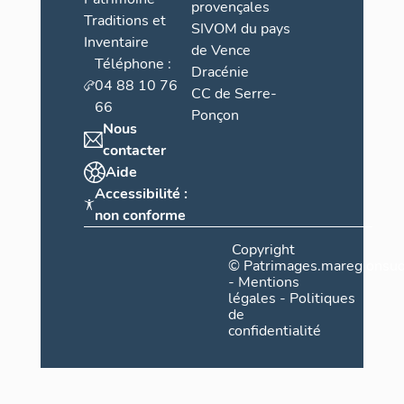
provençales
Traditions et
SIVOM du pays
Inventaire
de Vence
Téléphone :
Dracénie
04 88 10 76
CC de Serre-
66
Ponçon
Nous
contacter
Aide
Accessibilité :
non conforme
Copyright
©
Patrimages.maregionsud
-
Mentions
légales
-
Politiques
de
confidentialité