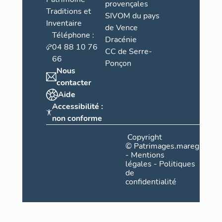
provençales
Traditions et
SIVOM du pays
Inventaire
de Vence
Téléphone :
Dracénie
04 88 10 76
CC de Serre-
66
Ponçon
Nous
contacter
Aide
Accessibilité :
non conforme
Copyright
©
Patrimages.maregionsud
-
Mentions
légales
-
Politiques
de
confidentialité