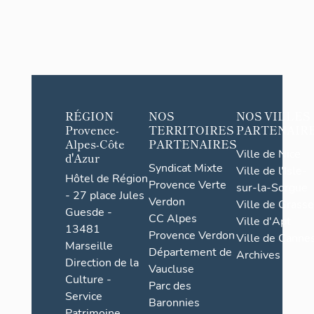
RÉGION
NOS
NOS VILLES
Provence-
TERRITOIRES
PARTENAIR
Alpes-Côte
PARTENAIRES
Ville de Nice
d'Azur
Syndicat Mixte
Ville de l'Isle-
Hôtel de Région
Provence Verte
sur-la-Sorgue
- 27 place Jules
Verdon
Ville de Grasse
Guesde -
CC Alpes
Ville d'Apt
13481
Provence Verdon
Ville de Cannes
Marseille
Département de
Archives
Direction de la
Vaucluse
Culture -
Parc des
Service
Baronnies
Patrimoine