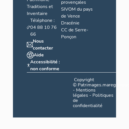
provençales
Traditions et
SIVOM du pays
Inventaire
de Vence
Téléphone :
Dracénie
04 88 10 76
CC de Serre-
66
Ponçon
Nous
contacter
Aide
Accessibilité :
non conforme
Copyright
©
Patrimages.maregionsud
-
Mentions
légales
-
Politiques
de
confidentialité