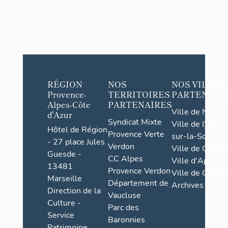
RÉGION
NOS
NOS VILLES
Provence-
TERRITOIRES
PARTENAIR
Alpes-Côte
PARTENAIRES
Ville de Nice
d'Azur
Syndicat Mixte
Ville de l'Isle-
Hôtel de Région
Provence Verte
sur-la-Sorgue
- 27 place Jules
Verdon
Ville de Grasse
Guesde -
CC Alpes
Ville d'Apt
13481
Provence Verdon
Ville de Cannes
Marseille
Département de
Archives
Direction de la
Vaucluse
Culture -
Parc des
Service
Baronnies
Patrimoine