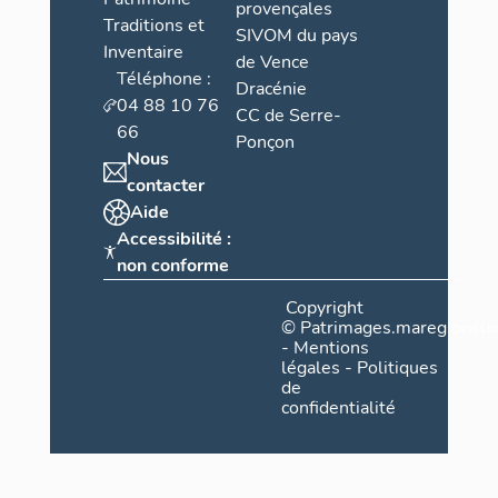
provençales
Traditions et
SIVOM du pays
Inventaire
de Vence
Téléphone :
Dracénie
04 88 10 76
CC de Serre-
66
Ponçon
Nous
contacter
Aide
Accessibilité :
non conforme
Copyright
©
Patrimages.maregionsud
-
Mentions
légales
-
Politiques
de
confidentialité