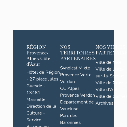
RÉGION
NOS
NOS VILLES
Provence-
TERRITOIRES
PARTENAIR
Alpes-Côte
PARTENAIRES
Ville de Nice
d'Azur
Syndicat Mixte
Ville de l'Isle-
Hôtel de Région
Provence Verte
sur-la-Sorgue
- 27 place Jules
Verdon
Ville de Grasse
Guesde -
CC Alpes
Ville d'Apt
13481
Provence Verdon
Ville de Cannes
Marseille
Département de
Archives
Direction de la
Vaucluse
Culture -
Parc des
Service
Baronnies
Patrimoine