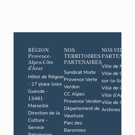
RÉGION
NOS
NOS VILLES
Provence-
TERRITOIRES
PARTENAIR
Alpes-Côte
PARTENAIRES
Ville de Nice
d'Azur
Syndicat Mixte
Ville de l'Isle-
Hôtel de Région
Provence Verte
sur-la-Sorgue
- 27 place Jules
Verdon
Ville de Grasse
Guesde -
CC Alpes
Ville d'Apt
13481
Provence Verdon
Ville de Cannes
Marseille
Département de
Archives
Direction de la
Vaucluse
Culture -
Parc des
Service
Baronnies
Patrimoine