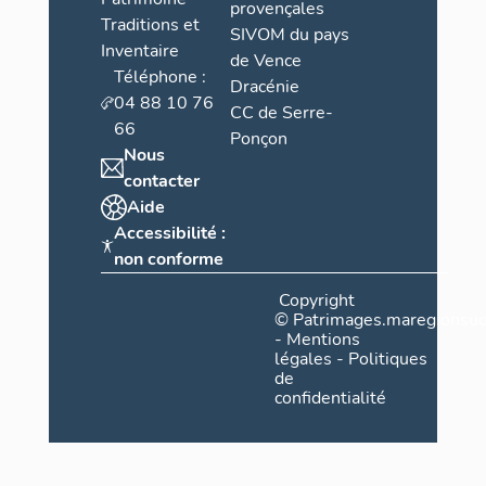
provençales
Traditions et
SIVOM du pays
Inventaire
de Vence
Téléphone :
Dracénie
04 88 10 76
CC de Serre-
66
Ponçon
Nous
contacter
Aide
Accessibilité :
non conforme
Copyright
©
Patrimages.maregionsud
-
Mentions
légales
-
Politiques
de
confidentialité