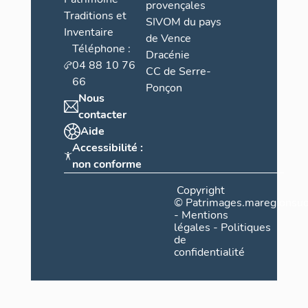
provençales
Traditions et
SIVOM du pays
Inventaire
de Vence
Téléphone :
Dracénie
04 88 10 76
CC de Serre-
66
Ponçon
Nous
contacter
Aide
Accessibilité :
non conforme
Copyright
©
Patrimages.maregionsud
-
Mentions
légales
-
Politiques
de
confidentialité