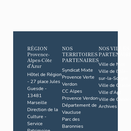
RÉGION
NOS
NOS VILLES
Provence-
TERRITOIRES
PARTENAIR
Alpes-Côte
PARTENAIRES
Ville de Nice
d'Azur
Syndicat Mixte
Ville de l'Isle-
Hôtel de Région
Provence Verte
sur-la-Sorgue
- 27 place Jules
Verdon
Ville de Grasse
Guesde -
CC Alpes
Ville d'Apt
13481
Provence Verdon
Ville de Cannes
Marseille
Département de
Archives
Direction de la
Vaucluse
Culture -
Parc des
Service
Baronnies
Patrimoine