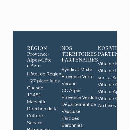
RÉGION
NOS
NOS VILLES
Provence-
TERRITOIRES
PARTENAIR
Alpes-Côte
PARTENAIRES
Ville de Nice
d'Azur
Syndicat Mixte
Ville de l'Isle-
Hôtel de Région
Provence Verte
sur-la-Sorgue
- 27 place Jules
Verdon
Ville de Grasse
Guesde -
CC Alpes
Ville d'Apt
13481
Provence Verdon
Ville de Cannes
Marseille
Département de
Archives
Direction de la
Vaucluse
Culture -
Parc des
Service
Baronnies
Patrimoine