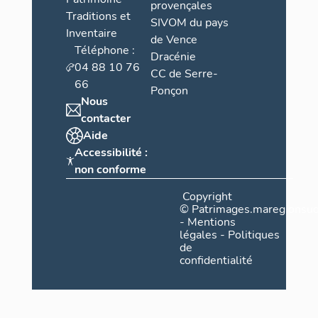
provençales
Traditions et
SIVOM du pays
Inventaire
de Vence
Téléphone :
Dracénie
04 88 10 76
CC de Serre-
66
Ponçon
Nous
contacter
Aide
Accessibilité :
non conforme
Copyright
©
Patrimages.maregionsud
-
Mentions
légales
-
Politiques
de
confidentialité