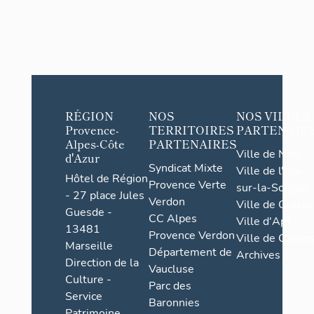
RÉGION
NOS
NOS VILLES
Provence-
TERRITOIRES
PARTENAIR
Alpes-Côte
PARTENAIRES
Ville de Nice
d'Azur
Syndicat Mixte
Ville de l'Isle-
Hôtel de Région
Provence Verte
sur-la-Sorgue
- 27 place Jules
Verdon
Ville de Grasse
Guesde -
CC Alpes
Ville d'Apt
13481
Provence Verdon
Ville de Cannes
Marseille
Département de
Archives
Direction de la
Vaucluse
Culture -
Parc des
Service
Baronnies
Patrimoine