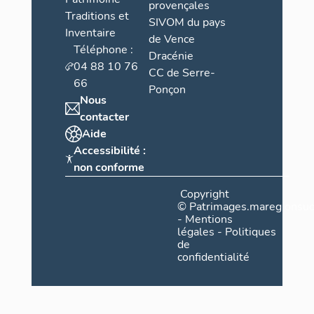
provençales
Traditions et
SIVOM du pays
Inventaire
de Vence
Téléphone :
Dracénie
04 88 10 76
CC de Serre-
66
Ponçon
Nous
contacter
Aide
Accessibilité :
non conforme
Copyright
©
Patrimages.maregionsud
-
Mentions
légales
-
Politiques
de
confidentialité