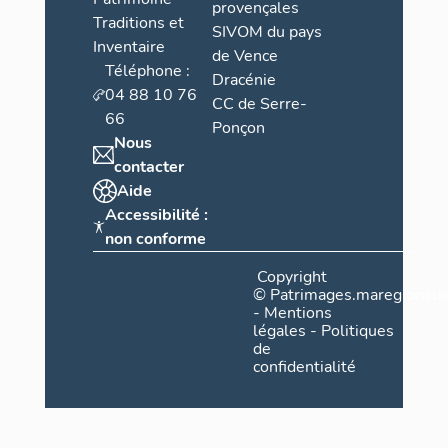
provençales
Traditions et
SIVOM du pays
Inventaire
de Vence
Téléphone :
Dracénie
04 88 10 76
CC de Serre-
66
Ponçon
Nous
contacter
Aide
Accessibilité :
non conforme
Copyright
©
Patrimages.maregionsud
-
Mentions
légales
-
Politiques
de
confidentialité