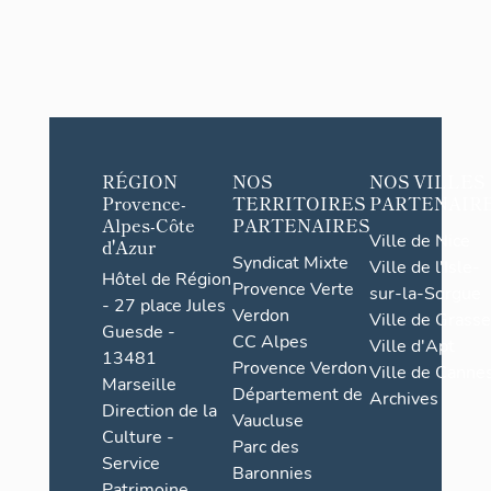
RÉGION
NOS
NOS VILLES
Provence-
TERRITOIRES
PARTENAIR
Alpes-Côte
PARTENAIRES
Ville de Nice
d'Azur
Syndicat Mixte
Ville de l'Isle-
Hôtel de Région
Provence Verte
sur-la-Sorgue
- 27 place Jules
Verdon
Ville de Grasse
Guesde -
CC Alpes
Ville d'Apt
13481
Provence Verdon
Ville de Cannes
Marseille
Département de
Archives
Direction de la
Vaucluse
Culture -
Parc des
Service
Baronnies
Patrimoine