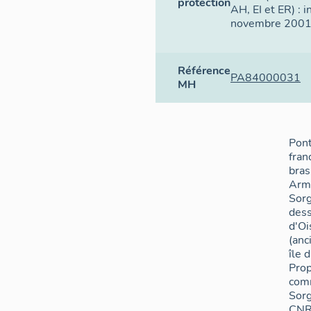
protection
AH, EI et ER) : i
novembre 2001
Référence
PA84000031
MH
Pon
fran
bras
Arm
Sorg
dess
d'Oi
(an
île 
Prop
com
Sorg
CNR