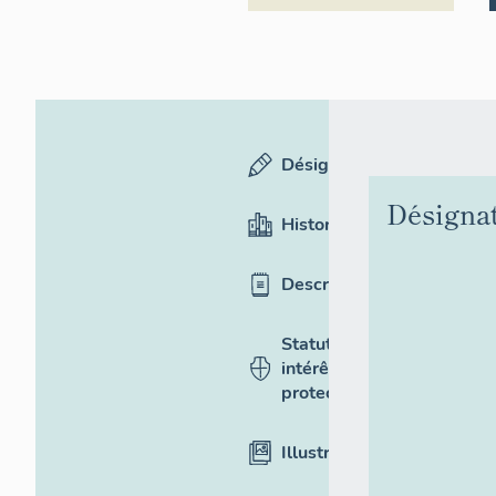
Désignation
Désigna
Historique
Description
Statut,
intérêt et
protection
Illustrations