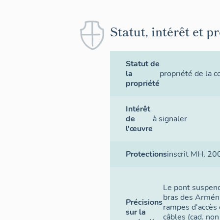
Statut, intérêt et p
Statut de
la
propriété de la
propriété
Intérêt
de
à signaler
l'œuvre
Protections
inscrit MH
, 20
Le pont suspend
bras des Arménie
Précisions
rampes d'accès 
sur la
câbles (cad. non