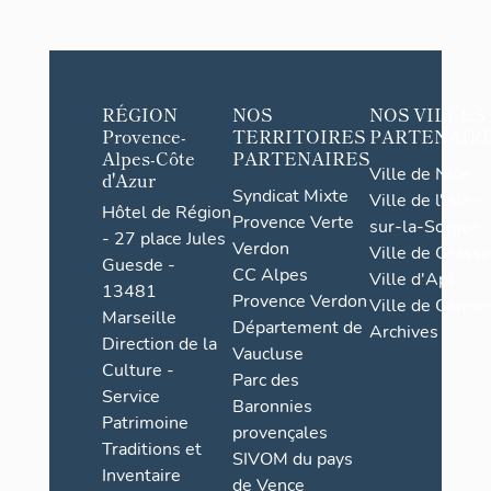
RÉGION
NOS
NOS VILLES
Provence-
TERRITOIRES
PARTENAIR
Alpes-Côte
PARTENAIRES
Ville de Nice
d'Azur
Syndicat Mixte
Ville de l'Isle-
Hôtel de Région
Provence Verte
sur-la-Sorgue
- 27 place Jules
Verdon
Ville de Grasse
Guesde -
CC Alpes
Ville d'Apt
13481
Provence Verdon
Ville de Cannes
Marseille
Département de
Archives
Direction de la
Vaucluse
Culture -
Parc des
Service
Baronnies
Patrimoine
provençales
Traditions et
SIVOM du pays
Inventaire
de Vence