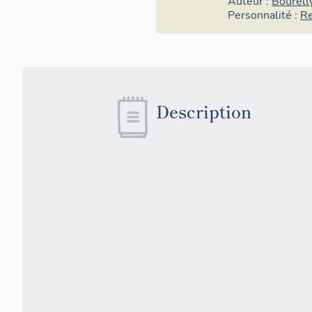
Auteur :
Bourell
Personnalité :
Re
Description