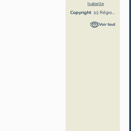
Isabelle
Copyright
(c) Région
Provence-
Voir tout
Alpes-
Côte
d'Azur -
Inventaire
général