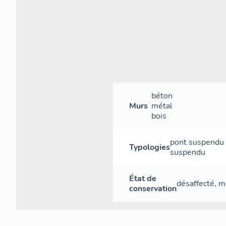
béton
Murs
métal
bois
pont suspendu 
Typologies
suspendu
État de
désaffecté
,
m
conservation