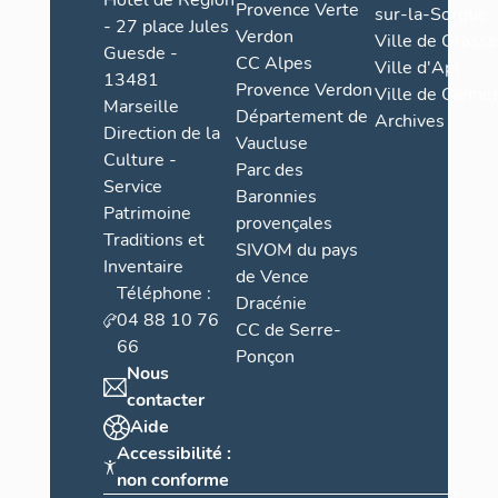
Hôtel de Région
Provence Verte
sur-la-Sorgue
- 27 place Jules
Verdon
Ville de Grasse
Guesde -
CC Alpes
Ville d'Apt
13481
Provence Verdon
Ville de Cannes
Marseille
Département de
Archives
Direction de la
Vaucluse
Culture -
Parc des
Service
Baronnies
Patrimoine
provençales
Traditions et
SIVOM du pays
Inventaire
de Vence
Téléphone :
Dracénie
04 88 10 76
CC de Serre-
66
Ponçon
Nous
contacter
Aide
Accessibilité :
non conforme