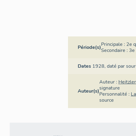
Principale :
2e q
Période(s)
Secondaire :
3e 
Dates
1928,
daté par sour
Auteur :
Heitzler
signature
Auteur(s)
Personnalité :
La
source