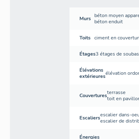
béton
moyen appare
Murs
béton
enduit
Toits
ciment en couvertu
Étages
3 étages de souba
Élévations
élévation ord
extérieures
terrasse
Couvertures
toit en pavillo
escalier dans-oe
Escaliers
escalier de distri
Énergies