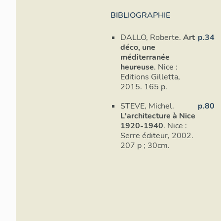
BIBLIOGRAPHIE
DALLO, Roberte.
Art
p.34
déco, une
méditerranée
heureuse
. Nice :
Editions Gilletta,
Image non
Image non
Ima
2015. 165 p.
consultable
consultable
cons
STEVE, Michel.
p.80
L'architecture à Nice
1920-1940
. Nice :
Serre éditeur, 2002.
207 p ; 30cm.
Image non
Image non
Image non
Image non
consultable
consultable
consultable
consultable