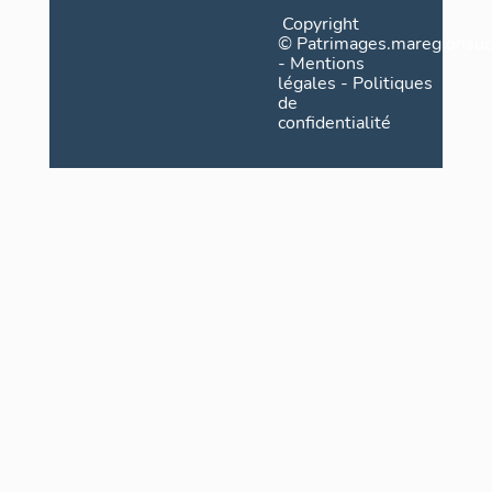
Copyright
©
Patrimages.maregionsud
-
Mentions
légales
-
Politiques
de
confidentialité