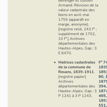
Bérenger et Guillen
une boutique
Armand. Révision de la
valeur cadastrale des
du logis et 
biens en avril-mai
chaussée est
1755 (apparaît en
donne accès
marge, anonyme).
[registre relié, 243 f° ;
L'étage carr
supplément de 1702,
par des cham
10 f°.] Archives
l'ouest et un
départementales des
Hautes-Alpes, Gap : 3
E 6470.
Matrices cadastrales
F° 7
de la commune de
1839
Rosans, 1839-1911
.
1851
[registre papier]
80, 
Archives
1879
départementales des
394,
Hautes-Alpes, Gap : 3
1874
P 1241 à 3 P 1243.
465,
1851
551,