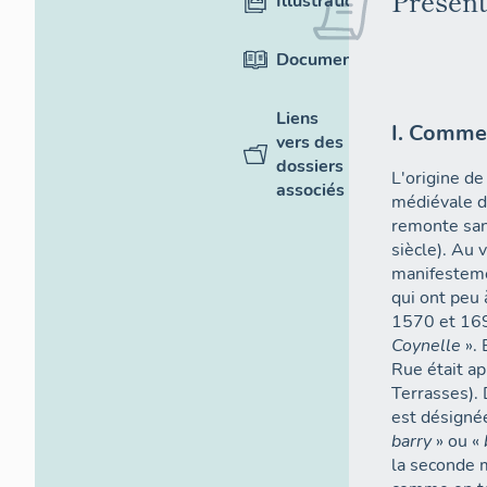
Présent
Illustrations
Documentation
Liens
I. Commen
vers des
dossiers
L'origine de
associés
médiévale de
remonte san
siècle). Au v
manifesteme
qui ont peu 
1570 et 1699
Coynelle
». 
Rue était a
Terrasses).
est désign
barry
» ou «
la seconde m