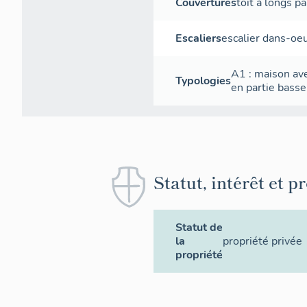
Couvertures
toit à longs p
Escaliers
escalier dans-oe
Plan
A1 : maison ave
Typologies
en partie basse
Statut, intérêt et p
Statut de
la
propriété privée
propriété