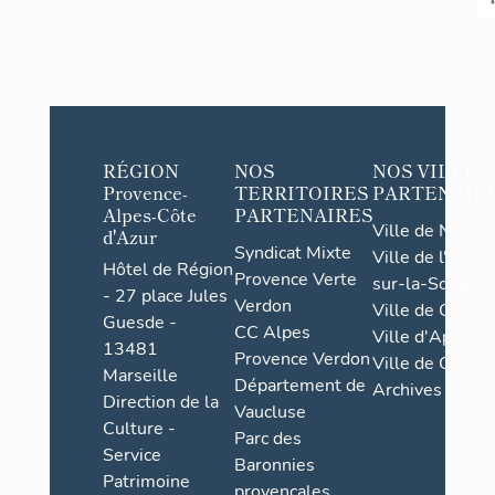
est remplacé
ferronnerie,
étage de so
menuiserie 
ferronnerie 
menuiserie. 
possèdent u
RÉGION
NOS
NOS VILLES
supérieure v
Provence-
TERRITOIRES
PARTENAIR
Alpes-Côte
PARTENAIRES
Ville de Nice
d'Azur
Syndicat Mixte
Ville de l'Isle-
Hôtel de Région
Provence Verte
sur-la-Sorgue
- 27 place Jules
Verdon
Ville de Grasse
Guesde -
CC Alpes
Ville d'Apt
13481
Provence Verdon
Ville de Cannes
Marseille
Département de
Archives
Direction de la
Vaucluse
Culture -
Parc des
Service
Baronnies
Patrimoine
provençales