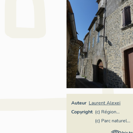
Auteur
Laurent Alexeï
Copyright
(c) Région
Provence-Alpes-
(c) Parc naturel
Côte d'Azur -
régional des
Voir to