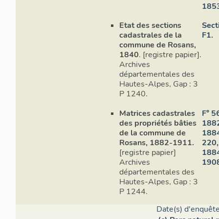
1853
Etat des sections
Sect
cadastrales de la
F1.
commune de Rosans,
1840
. [registre papier].
Co
Archives
départementales des
Hautes-Alpes, Gap : 3
P 1240.
Matrices cadastrales
F° 5
des propriétés bâties
1882
de la commune de
1884
Rosans, 1882-1911.
220,
[registre papier]
1884
Archives
1908
départementales des
Hautes-Alpes, Gap : 3
P 1244.
Date(s) d'enquête