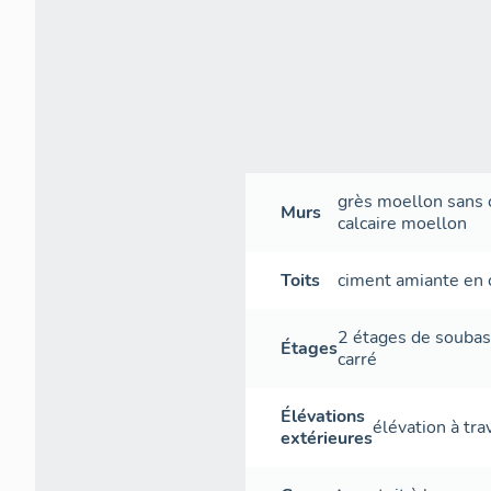
détenue par
devenu «
ag
autres part
1850. Enfin
divisées, ma
Jean-Baptis
Les percemen
boutiquière,
grès
moellon sans c
Murs
quart du 20e
calcaire
moellon
boutique a d
ou marchand
Toits
ciment amiante en 
2 étages de souba
Étages
carré
Élévations
élévation à tr
extérieures