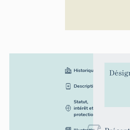
Historique
Désig
Description
Statut,
intérêt et
protection