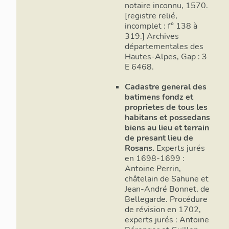
notaire inconnu, 1570.
[registre relié,
incomplet : f° 138 à
319.] Archives
départementales des
Hautes-Alpes, Gap : 3
E 6468.
Cadastre general des
batimens fondz et
proprietes de tous les
habitans et possedans
biens au lieu et terrain
de presant lieu de
II.1. Fonc
Rosans.
Experts jurés
en 1698-1699 :
Le premier 
Antoine Perrin,
– ainsi que 
châtelain de Sahune et
soubassemen
Jean-André Bonnet, de
La partie ou
Bellegarde. Procédure
cellier, aéré
de révision en 1702,
experts jurés : Antoine
La partie oc