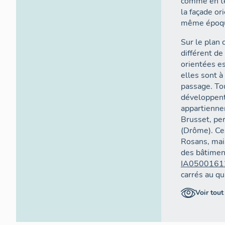
comme en té
la façade or
même époq
Sur le plan 
différent de 
orientées e
elles sont à
passage. Tou
développent
appartiennen
Brusset, pe
(Drôme). Cel
Rosans, mais
des bâtiment
IA0500161
carrés au q
mentionnée
Voir tout
d'emprise a
3ème catégor
également 