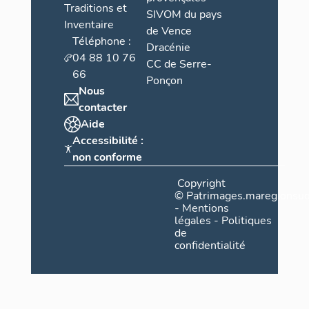
Traditions et
SIVOM du pays
Elév
Inventaire
de Vence
Téléphone :
Dracénie
04 88 10 76
CC de Serre-
66
Ponçon
Nous
contacter
Aide
Accessibilité :
non conforme
Copyright
©
Patrimages.maregionsud
-
Mentions
légales
-
Politiques
de
confidentialité