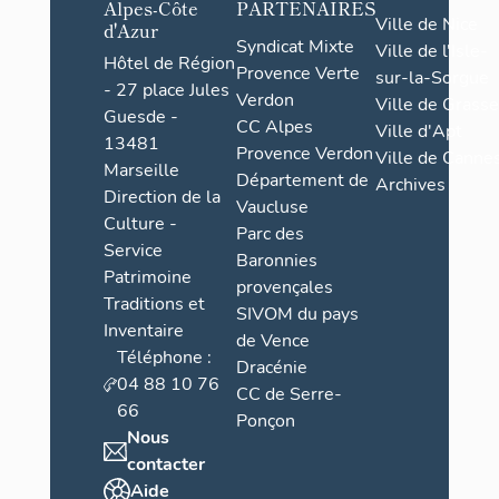
Alpes-Côte
PARTENAIRES
Ville de Nice
d'Azur
Syndicat Mixte
Ville de l'Isle-
Hôtel de Région
Provence Verte
sur-la-Sorgue
- 27 place Jules
Verdon
Ville de Grasse
Guesde -
CC Alpes
Ville d'Apt
13481
Provence Verdon
Ville de Cannes
Marseille
Département de
Archives
Direction de la
Vaucluse
Culture -
Parc des
Service
Baronnies
Patrimoine
provençales
Traditions et
SIVOM du pays
Inventaire
de Vence
Téléphone :
Dracénie
04 88 10 76
CC de Serre-
66
Ponçon
Nous
contacter
Aide