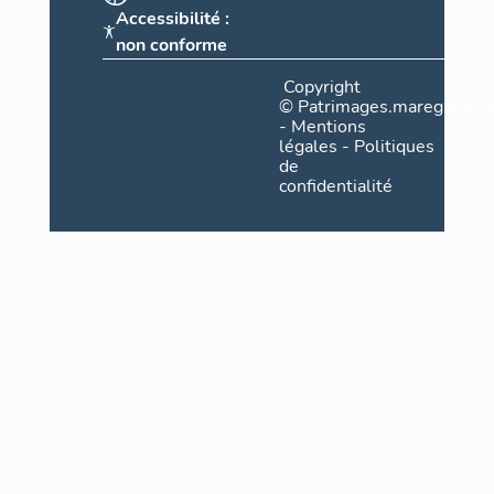
Accessibilité :
non conforme
Copyright
©
Patrimages.maregionsud
-
Mentions
légales
-
Politiques
de
confidentialité