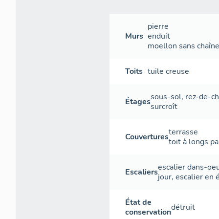
pierre
Murs
enduit
moellon sans chaîne 
Toits
tuile creuse
sous-sol
,
rez-de-c
Étages
surcroît
terrasse
Couvertures
toit à longs p
escalier dans-oe
Escaliers
jour
,
escalier en 
État de
détruit
conservation