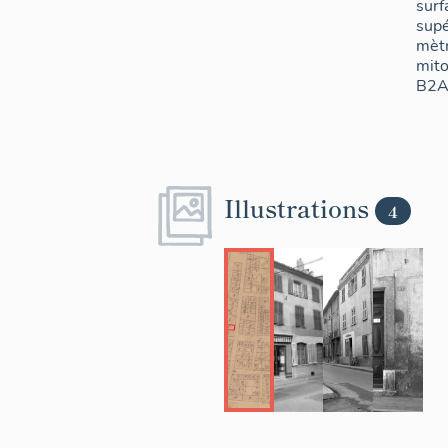
surf
supé
mètr
mito
B2
Illustrations
4