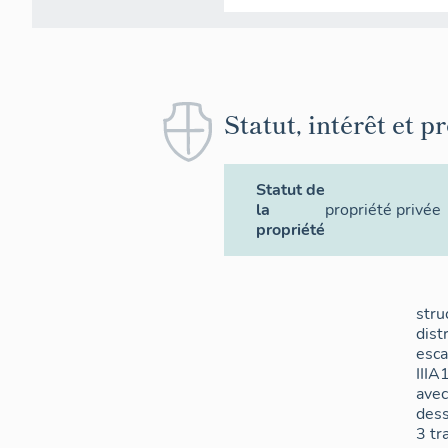
Statut, intérêt et p
Statut de
la
propriété privée
propriété
stru
dist
esca
IIIA
avec
dess
3 tr