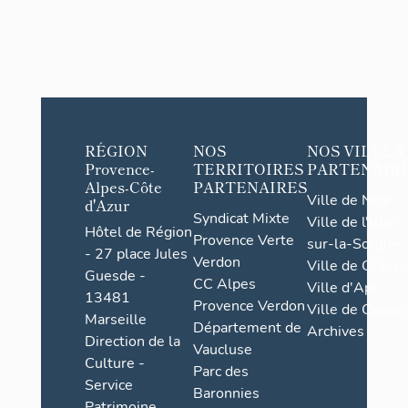
RÉGION
NOS
NOS VILLES
Provence-
TERRITOIRES
PARTENAIR
Alpes-Côte
PARTENAIRES
Ville de Nice
d'Azur
Syndicat Mixte
Ville de l'Isle-
Hôtel de Région
Provence Verte
sur-la-Sorgue
- 27 place Jules
Verdon
Ville de Grasse
Guesde -
CC Alpes
Ville d'Apt
13481
Provence Verdon
Ville de Cannes
Marseille
Département de
Archives
Direction de la
Vaucluse
Culture -
Parc des
Service
Baronnies
Patrimoine