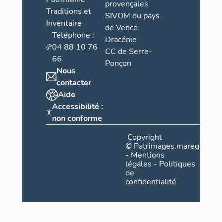
provençales
Traditions et
SIVOM du pays
Inventaire
de Vence
Téléphone :
Dracénie
04 88 10 76
CC de Serre-
66
Ponçon
Nous
contacter
Aide
Accessibilité :
non conforme
Copyright
©
Patrimages.maregionsud
-
Mentions
légales
-
Politiques
de
confidentialité