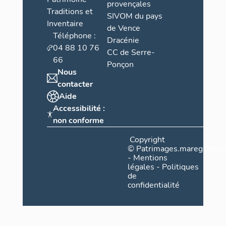
provençales
Traditions et
SIVOM du pays
Inventaire
de Vence
Téléphone :
Dracénie
04 88 10 76
CC de Serre-
66
Ponçon
Nous
contacter
Aide
Accessibilité :
non conforme
Copyright
©
Patrimages.maregionsud
-
Mentions
légales
-
Politiques
de
confidentialité