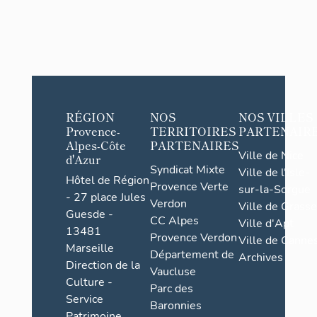
RÉGION
NOS
NOS VILLES
Provence-
TERRITOIRES
PARTENAIR
Alpes-Côte
PARTENAIRES
Ville de Nice
d'Azur
Syndicat Mixte
Ville de l'Isle-
Hôtel de Région
Provence Verte
sur-la-Sorgue
- 27 place Jules
Verdon
Ville de Grasse
Guesde -
CC Alpes
Ville d'Apt
13481
Provence Verdon
Ville de Cannes
Marseille
Département de
Archives
Direction de la
Vaucluse
Culture -
Parc des
Service
Baronnies
Patrimoine