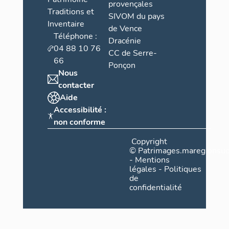
provençales
Traditions et
SIVOM du pays
Inventaire
de Vence
Téléphone :
Dracénie
04 88 10 76
CC de Serre-
66
Ponçon
Nous
contacter
Aide
Accessibilité :
non conforme
Copyright
©
Patrimages.maregionsud
-
Mentions
légales
-
Politiques
de
confidentialité