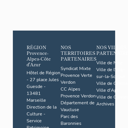
RÉGION
NOS
NOS VILLES
Provence-
TERRITOIRES
PARTENAIR
Alpes-Côte
PARTENAIRES
Ville de Nice
d'Azur
Syndicat Mixte
Ville de l'Isle-
Hôtel de Région
Provence Verte
sur-la-Sorgue
- 27 place Jules
Verdon
Ville de Grasse
Guesde -
CC Alpes
Ville d'Apt
13481
Provence Verdon
Ville de Cannes
Marseille
Département de
Archives
Direction de la
Vaucluse
Culture -
Parc des
Service
Baronnies
Patrimoine