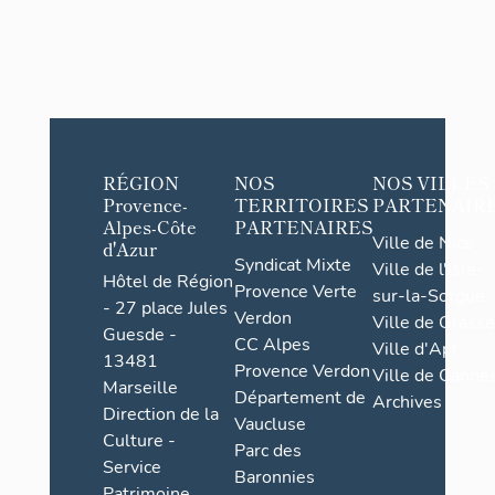
RÉGION
NOS
NOS VILLES
Provence-
TERRITOIRES
PARTENAIR
Alpes-Côte
PARTENAIRES
Ville de Nice
d'Azur
Syndicat Mixte
Ville de l'Isle-
Hôtel de Région
Provence Verte
sur-la-Sorgue
- 27 place Jules
Verdon
Ville de Grasse
Guesde -
CC Alpes
Ville d'Apt
13481
Provence Verdon
Ville de Cannes
Marseille
Département de
Archives
Direction de la
Vaucluse
Culture -
Parc des
Service
Baronnies
Patrimoine