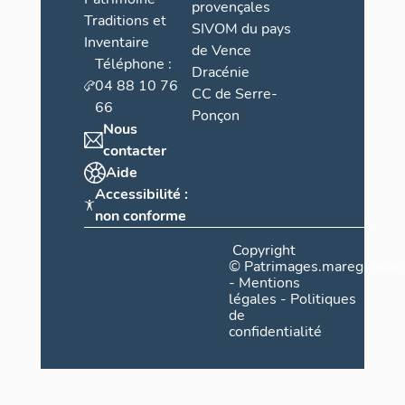
provençales
Traditions et
SIVOM du pays
Inventaire
de Vence
Téléphone :
Dracénie
04 88 10 76
CC de Serre-
66
Ponçon
Nous
contacter
Aide
Accessibilité :
non conforme
Copyright
©
Patrimages.maregionsud
-
Mentions
légales
-
Politiques
de
confidentialité