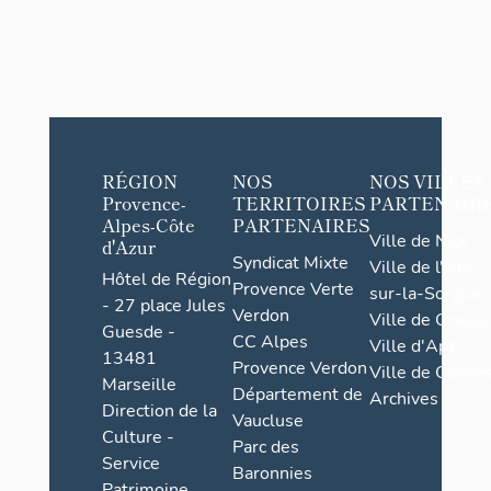
RÉGION
NOS
NOS VILLES
Provence-
TERRITOIRES
PARTENAIR
Alpes-Côte
PARTENAIRES
Ville de Nice
d'Azur
Syndicat Mixte
Ville de l'Isle-
Hôtel de Région
Provence Verte
sur-la-Sorgue
- 27 place Jules
Verdon
Ville de Grasse
Guesde -
CC Alpes
Ville d'Apt
13481
Provence Verdon
Ville de Cannes
Marseille
Département de
Archives
Direction de la
Vaucluse
Culture -
Parc des
Service
Baronnies
Patrimoine