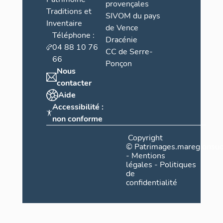
provençales
Traditions et
SIVOM du pays
Inventaire
de Vence
Téléphone :
Dracénie
04 88 10 76
CC de Serre-
66
Ponçon
Nous
contacter
Aide
Accessibilité :
non conforme
Copyright
©
Patrimages.maregionsud
-
Mentions
légales
-
Politiques
de
confidentialité