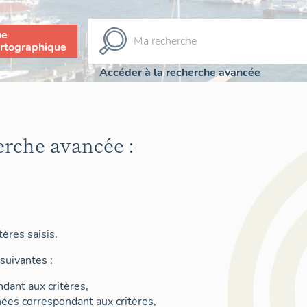
ue
rtographique
Accéder à la recherche avancée
erche avancée :
ères saisis.
suivantes :
dant aux critères,
nées correspondant aux critères,