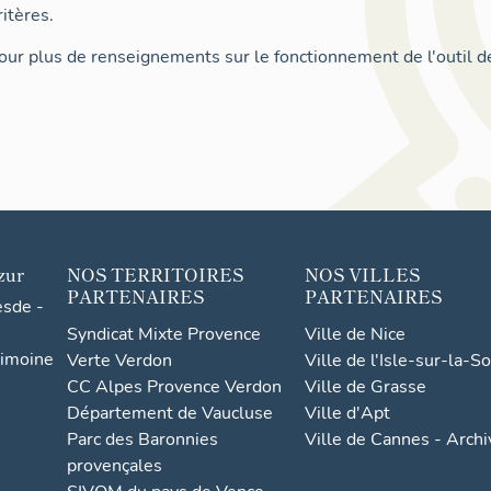
itères.
ur plus de renseignements sur le fonctionnement de l'outil d
zur
NOS TERRITOIRES
NOS VILLES
PARTENAIRES
PARTENAIRES
esde -
Syndicat Mixte Provence
Ville de Nice
rimoine
Verte Verdon
Ville de l'Isle-sur-la-S
CC Alpes Provence Verdon
Ville de Grasse
Département de Vaucluse
Ville d'Apt
Parc des Baronnies
Ville de Cannes - Arch
provençales