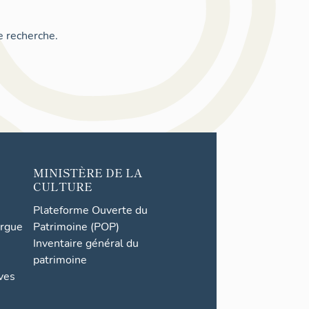
e recherche.
MINISTÈRE DE LA
CULTURE
Plateforme Ouverte du
orgue
Patrimoine (POP)
Inventaire général du
patrimoine
ives