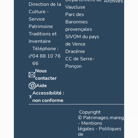
Archives
Direction de la
Vaucluse
Culture -
Parc des
Service
Baronnies
Patrimoine
provençales
Traditions et
SIVOM du pays
Inventaire
de Vence
Téléphone :
Dracénie
04 88 10 76
CC de Serre-
66
Ponçon
Nous
contacter
Aide
Accessibilité :
non conforme
Copyright
©
Patrimages.maregionsud
-
Mentions
légales
-
Politiques
de