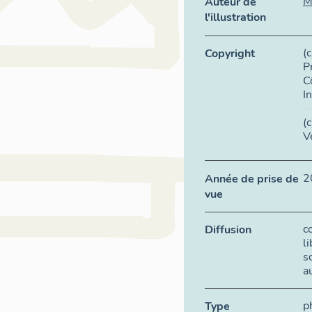
M
Auteur de
l'illustration
(
Copyright
P
C
I
(
V
2
Année de prise de
vue
c
Diffusion
l
s
a
p
Type