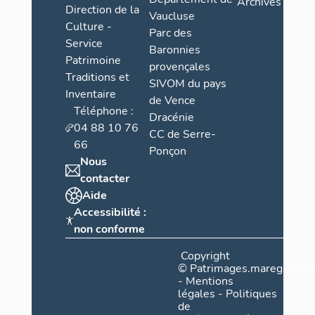
Archives
Direction de la
Vaucluse
Culture -
Parc des
Service
Baronnies
Patrimoine
provençales
Traditions et
SIVOM du pays
Inventaire
de Vence
Téléphone :
Dracénie
04 88 10 76
CC de Serre-
66
Ponçon
Nous
contacter
Aide
Accessibilité :
non conforme
Copyright
©
Patrimages.maregionsud
-
Mentions
légales
-
Politiques
de