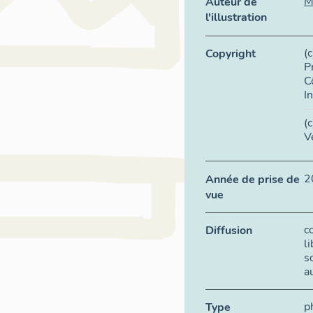
M
Auteur de
l'illustration
(
Copyright
P
C
I
(
V
2
Année de prise de
vue
c
Diffusion
l
s
a
p
Type