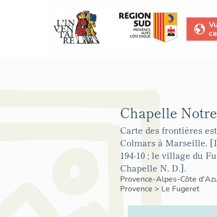
V
ca
Chapelle Notr
Carte des frontières est
Colmars à Marseille. [D
194-10 ; le village du F
Chapelle N. D.].
Provence-Alpes-Côte d'Az
Provence
>
Le Fugeret