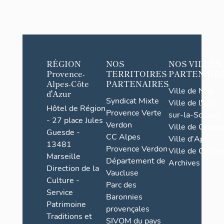
RÉGION
NOS
NOS VILLES
Provence-
TERRITOIRES
PARTENAIR
Alpes-Côte
PARTENAIRES
Ville de Nice
d'Azur
Syndicat Mixte
Ville de l'Isle-
Hôtel de Région
Provence Verte
sur-la-Sorgue
- 27 place Jules
Verdon
Ville de Grasse
Guesde -
CC Alpes
Ville d'Apt
13481
Provence Verdon
Ville de Cannes
Marseille
Département de
Archives
Direction de la
Vaucluse
Culture -
Parc des
Service
Baronnies
Patrimoine
provençales
Traditions et
SIVOM du pays