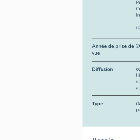
P
C
I
(
2
Année de prise de
vue
c
Diffusion
l
s
a
d
Type
p
Besoin