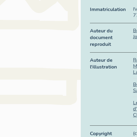
I
Immatriculation
7
B
Auteur du
J
document
reproduit
R
Auteur de
M
l'illustration
L
B
S
L
d
C
(
Copyright